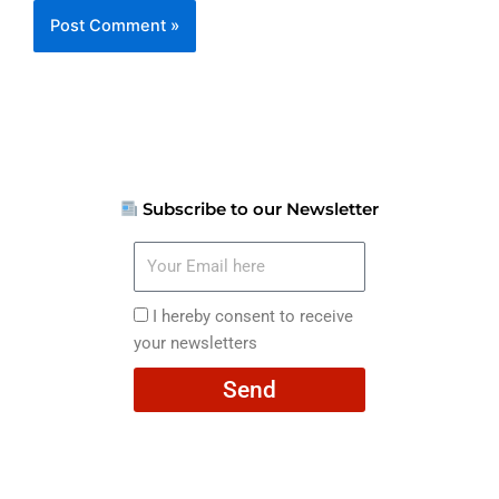
Subscribe to our Newsletter
Your
Email
here
I
I hereby consent to receive
hereby
your newsletters
consent
Send
to
receive
your
newsletters